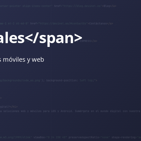
ales</span>
s móviles y web