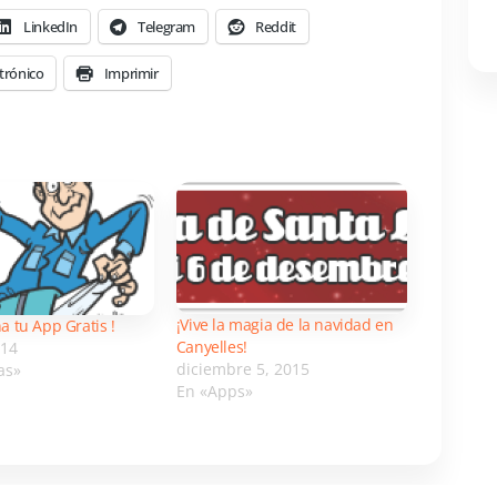
LinkedIn
Telegram
Reddit
trónico
Imprimir
¡Vive la magia de la navidad en
a tu App Gratis !
Canyelles!
014
diciembre 5, 2015
as»
En «Apps»