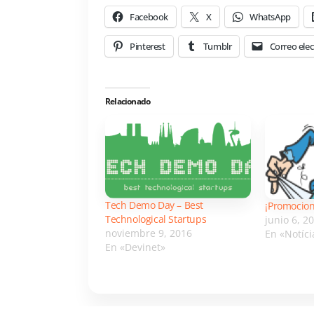
Facebook
X
WhatsApp
Pinterest
Tumblr
Correo elec
Relacionado
Tech Demo Day – Best
¡Promocion
Technological Startups
junio 6, 2
noviembre 9, 2016
En «Notíci
En «Devinet»