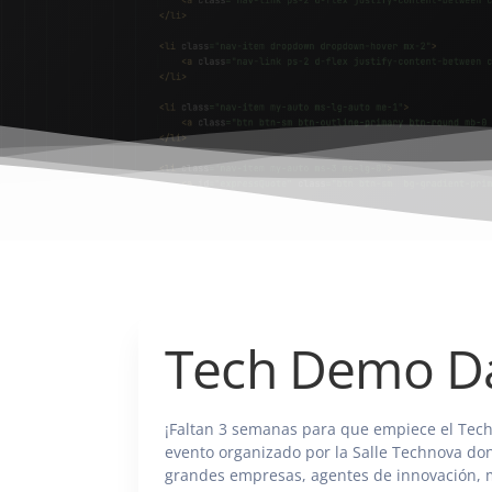
Tech Demo D
¡Faltan 3 semanas para que empiece el Tech
evento organizado por la Salle Technova don
grandes empresas, agentes de innovación, 