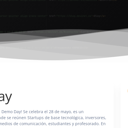
ay
 Demo Day! Se celebra el 28 de mayo, es un
de se reúnen Startups de base tecnológica, inversores,
medios de comunicación, estudiantes y profesorado. En