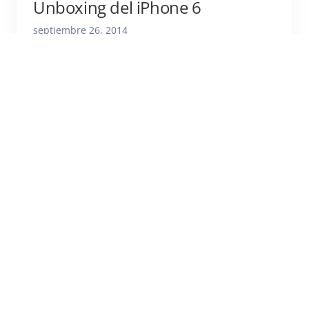
Unboxing del iPhone 6
septiembre 26, 2014
¡En Devinet ya estamos listos para empezar a
desarrollar con los nuevos iPhones! Os mostramos
el Unboxing del dispositivo directamente desde la
Apple Store de Barcelona....
Leer articulo
DEVINET
¡El nuevo iPhone 6 ya está aquí!
septiembre 26, 2014
¡Hola a todos! Por fin ha llegado el Día. Hoy viernes
26 de septiembre llega finalmente el iPhone 6 a
nuestro país y ha generado mucha...